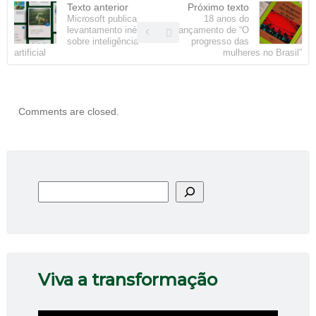
Texto anterior
Próximo texto
Microsoft publica
18 anos do
levantamento inédito
lançamento de “O
sobre inteligência
progresso das
artificial
mulheres no Brasil”
Comments are closed.
Pesquisar
Viva a transformação