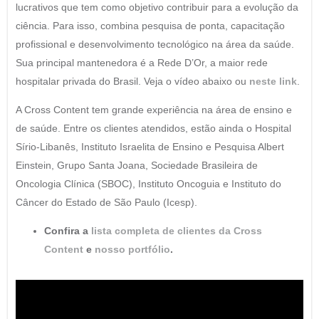
lucrativos que tem como objetivo contribuir para a evolução da
ciência. Para isso, combina pesquisa de ponta, capacitação
profissional e desenvolvimento tecnológico na área da saúde.
Sua principal mantenedora é a Rede D’Or, a maior rede
hospitalar privada do Brasil. Veja o vídeo abaixo ou
neste link
.
A Cross Content tem grande experiência na área de ensino e
de saúde. Entre os clientes atendidos, estão ainda o Hospital
Sírio-Libanês, Instituto Israelita de Ensino e Pesquisa Albert
Einstein, Grupo Santa Joana, Sociedade Brasileira de
Oncologia Clínica (SBOC), Instituto Oncoguia e Instituto do
Câncer do Estado de São Paulo (Icesp).
Confira a
lista completa de clientes da Cross
Content
e
nosso portfólio
.