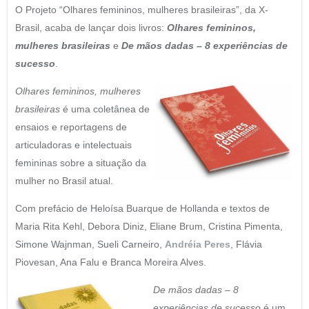
O Projeto “Olhares femininos, mulheres brasileiras”, da X-
Brasil, acaba de lançar dois livros:
Olhares femininos,
mulheres brasileiras
e
De mãos dadas – 8 experiências de
sucesso
.
Olhares femininos, mulheres
brasileiras
é uma coletânea de
ensaios e reportagens de
articuladoras e intelectuais
femininas sobre a situação da
mulher no Brasil atual.
Com prefácio de Heloísa Buarque de Hollanda e textos de
Maria Rita Kehl, Debora Diniz, Eliane Brum, Cristina Pimenta,
Simone Wajnman, Sueli Carneiro,
Andréia Peres
, Flávia
Piovesan, Ana Falu e Branca Moreira Alves.
De mãos dadas – 8
experiências de sucesso
é um